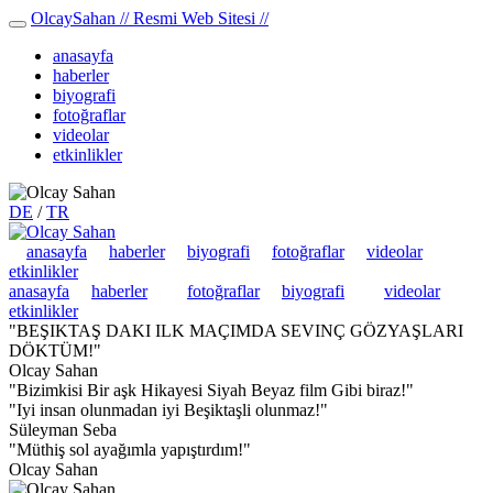
Olcay
Sahan
// Resmi Web Sitesi //
anasayfa
haberler
biyografi
fotoğraflar
videolar
etkinlikler
DE
/
TR
anasayfa
haberler
biyografi
fotoğraflar
videolar
etkinlikler
anasayfa
haberler
fotoğraflar
biyografi
videolar
etkinlikler
"BEŞIKTAŞ DAKI ILK MAÇIMDA
SEVINÇ GÖZYAŞLARI
DÖKTÜM!"
Olcay Sahan
"Bizimkisi Bir aşk Hikayesi
Siyah Beyaz
film Gibi biraz!"
"Iyi insan olunmadan iyi
Beşiktaşli
olunmaz!"
Süleyman Seba
"Müthiş sol
ayağımla
yapıştırdım!"
Olcay Sahan