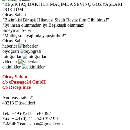
"BEŞIKTAŞ DAKI ILK MAÇIMDA
SEVINÇ GÖZYAŞLARI
DÖKTÜM!"
Olcay Sahan
"Bizimkisi Bir aşk Hikayesi
Siyah Beyaz
film Gibi biraz!"
"Iyi insan olunmadan iyi
Beşiktaşli
olunmaz!"
Süleyman Seba
"Müthiş sol
ayağımla
yapıştırdım!"
Olcay Sahan
haberler
biyografi
fotoğraflar
videolar
etkinlikler
Olcay Sahan
c/o ePassage24 GmbH
c/o Recep Ince
Andreasstraße 21
40213 Düsseldorf
Tel.: +49 (0)211 - 540 392
Fax: + 49 (0)211 - 540 392 99
E-Mail: Team.sahan@gmail.com